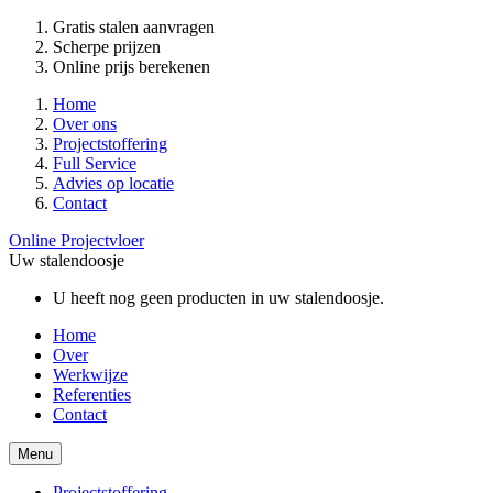
Gratis stalen aanvragen
Scherpe prijzen
Online prijs berekenen
Home
Over ons
Projectstoffering
Full Service
Advies op locatie
Contact
Online Projectvloer
Uw stalendoosje
U heeft nog geen producten in uw stalendoosje.
Home
Over
Werkwijze
Referenties
Contact
Menu
Projectstoffering