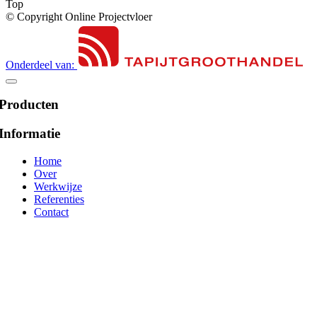
Top
© Copyright Online Projectvloer
Onderdeel van:
Producten
Informatie
Home
Over
Werkwijze
Referenties
Contact