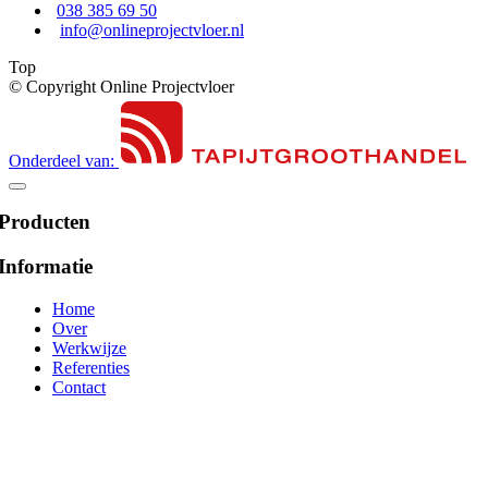
038 385 69 50
info@onlineprojectvloer.nl
Top
© Copyright Online Projectvloer
Onderdeel van:
Producten
Informatie
Home
Over
Werkwijze
Referenties
Contact