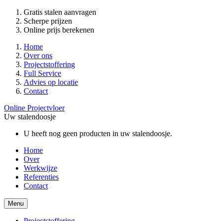
Gratis stalen aanvragen
Scherpe prijzen
Online prijs berekenen
Home
Over ons
Projectstoffering
Full Service
Advies op locatie
Contact
Online Projectvloer
Uw stalendoosje
U heeft nog geen producten in uw stalendoosje.
Home
Over
Werkwijze
Referenties
Contact
Menu
Projectstoffering