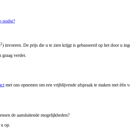
p nodig?
2
m
) invoeren. De prijs die u te zien krijgt is gebasseerd op het door u in
 graag verder.
act
met ons opnemen om een vrijblijvende afspraak te maken met één van
 wensen de aansluitende mogelijkheden?
 u op.