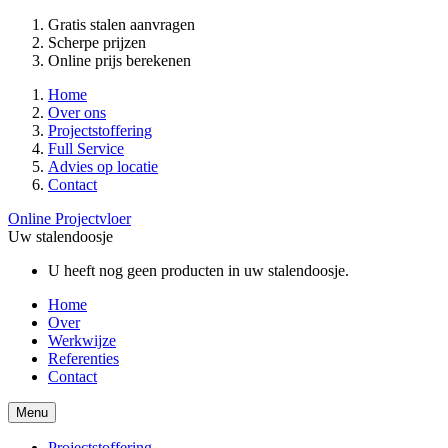
Gratis stalen aanvragen
Scherpe prijzen
Online prijs berekenen
Home
Over ons
Projectstoffering
Full Service
Advies op locatie
Contact
Online Projectvloer
Uw stalendoosje
U heeft nog geen producten in uw stalendoosje.
Home
Over
Werkwijze
Referenties
Contact
Menu
Projectstoffering