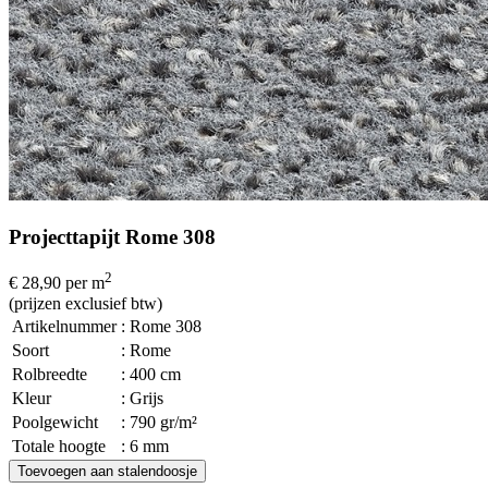
Projecttapijt Rome 308
2
€ 28,90
per m
(prijzen exclusief btw)
Artikelnummer
: Rome 308
Soort
: Rome
Rolbreedte
: 400 cm
Kleur
: Grijs
Poolgewicht
: 790 gr/m²
Totale hoogte
: 6 mm
Toevoegen aan stalendoosje