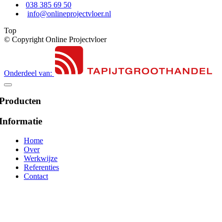
038 385 69 50
info@onlineprojectvloer.nl
Top
© Copyright Online Projectvloer
Onderdeel van:
Producten
Informatie
Home
Over
Werkwijze
Referenties
Contact