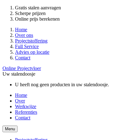
Gratis stalen aanvragen
Scherpe prijzen
Online prijs berekenen
Home
Over ons
Projectstoffering
Full Service
Advies op locatie
Contact
Online Projectvloer
Uw stalendoosje
U heeft nog geen producten in uw stalendoosje.
Home
Over
Werkwijze
Referenties
Contact
Menu
Projectstoffering