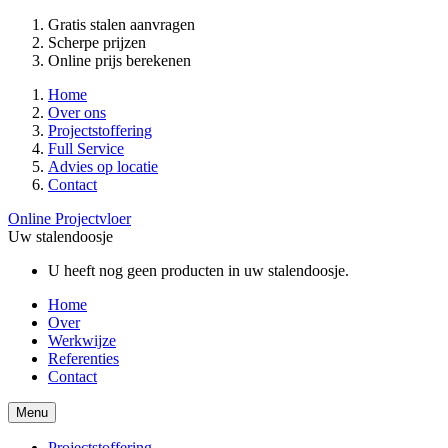
Gratis stalen aanvragen
Scherpe prijzen
Online prijs berekenen
Home
Over ons
Projectstoffering
Full Service
Advies op locatie
Contact
Online Projectvloer
Uw stalendoosje
U heeft nog geen producten in uw stalendoosje.
Home
Over
Werkwijze
Referenties
Contact
Menu
Projectstoffering