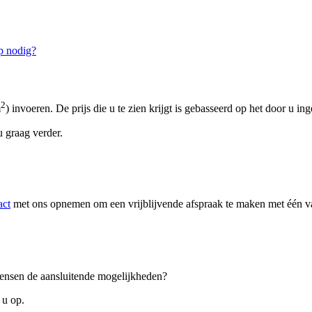
p nodig?
2
m
) invoeren. De prijs die u te zien krijgt is gebasseerd op het door u in
 graag verder.
act
met ons opnemen om een vrijblijvende afspraak te maken met één van
 wensen de aansluitende mogelijkheden?
 u op.