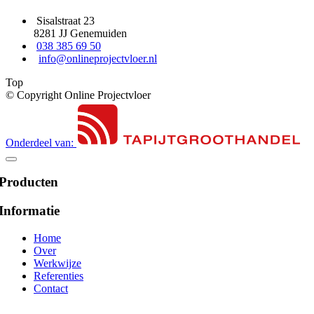
Sisalstraat 23
8281 JJ Genemuiden
038 385 69 50
info@onlineprojectvloer.nl
Top
© Copyright Online Projectvloer
Onderdeel van:
Producten
Informatie
Home
Over
Werkwijze
Referenties
Contact