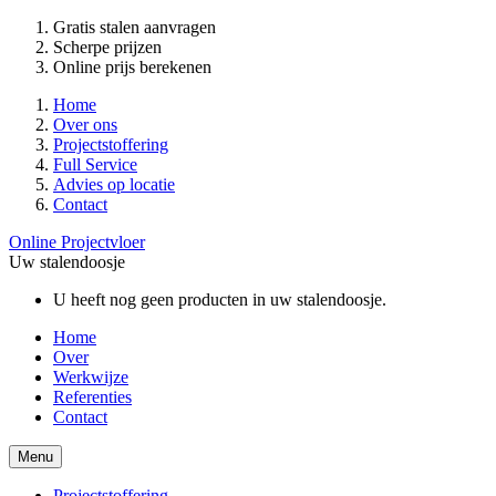
Gratis stalen aanvragen
Scherpe prijzen
Online prijs berekenen
Home
Over ons
Projectstoffering
Full Service
Advies op locatie
Contact
Online Projectvloer
Uw stalendoosje
U heeft nog geen producten in uw stalendoosje.
Home
Over
Werkwijze
Referenties
Contact
Menu
Projectstoffering