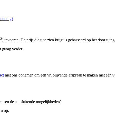
p nodig?
2
m
) invoeren. De prijs die u te zien krijgt is gebasseerd op het door u in
 graag verder.
act
met ons opnemen om een vrijblijvende afspraak te maken met één van
 wensen de aansluitende mogelijkheden?
 u op.