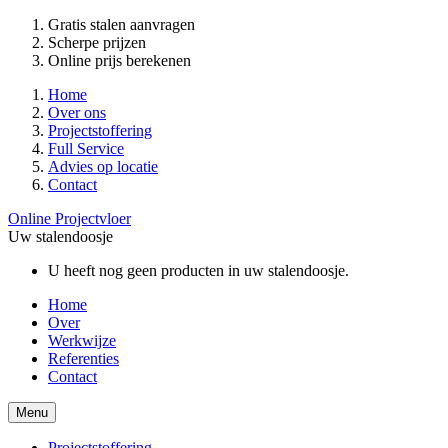
Gratis stalen aanvragen
Scherpe prijzen
Online prijs berekenen
Home
Over ons
Projectstoffering
Full Service
Advies op locatie
Contact
Online Projectvloer
Uw stalendoosje
U heeft nog geen producten in uw stalendoosje.
Home
Over
Werkwijze
Referenties
Contact
Menu
Projectstoffering